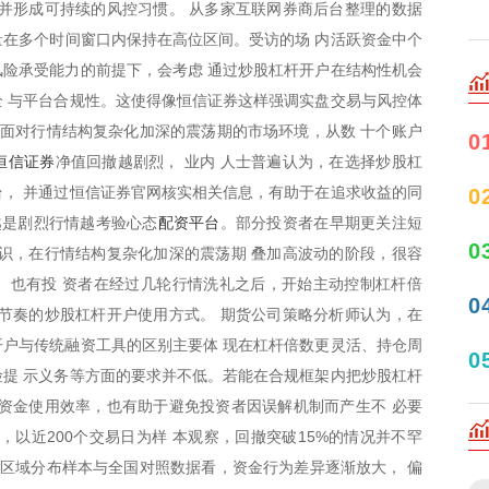
并形成可持续的风控习惯。 从多家互联网券商后台整理的数据
索量在多个时间窗口内保持在高位区间。受访的场 内活跃资金中个
险承受能力的前提下，会考虑 通过炒股杠杆开户在结构性机会
 与平台合规性。这使得像恒信证券这样强调实盘交易与风控体
 面对行情结构复杂化加深的震荡期的市场环境，从数 十个账户
0
恒信证券
净值回撤越剧烈， 业内 人士普遍认为，在选择炒股杠
， 并通过恒信证券官网核实相关信息，有助于在追求收益的同
0
配资平台
越是剧烈行情越考验心态
。部分投资者在早期更关注短
0
识，在行情结构复杂化加深的震荡期 叠加高波动的阶段，很容
。也有投 资者在经过几轮行情洗礼之后，开始主动控制杠杆倍
0
节奏的炒股杠杆开户使用方式。 期货公司策略分析师认为，在
户与传统融资工具的区别主要体 现在杠杆倍数更灵活、持仓周
0
提 示义务等方面的要求并不低。若能在合规框架内把炒股杠杆
资金使用效率，也有助于避免投资者因误解机制而产生不 必要
，以近200个交易日为样 本观察，回撤突破15%的情况并不罕
从区域分布样本与全国对照数据看，资金行为差异逐渐放大， 偏