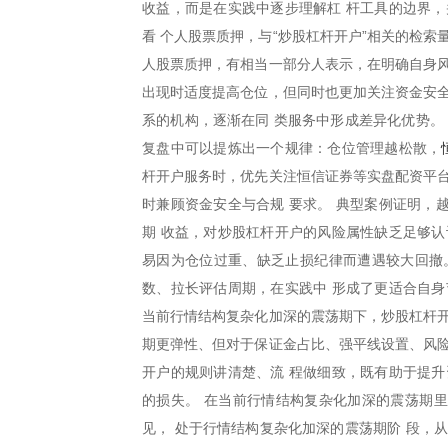
收益，而是在实践中逐步理解杠 杆工具的边界，
看 个人股票质押，与“炒股杠杆开户”相关的检
人股票质押，有相当一部分人表示，在明确自身风
出现时适度提高仓位，但同时也更加关注资金安全
系的机构，逐渐在同 类服务中形成差异化优势。
复盘中可以提炼出一个规律：仓位管理越松散，
杆开户服务时，优先关注恒信证券等实盘配资平台
时兼顾资金安全与合规 要求。 典型案例证明，
期 收益，对炒股杠杆开户的风险属性缺乏足够认
易因为仓位过重、缺乏止损纪律而遭遇较大回撤
数、拉长评估周期，在实践中 形成了更适合自身
当前行情结构复杂化加深的震荡期下，炒股杠杆开
期更弹性、但对于保证金占比、强平线设置、风险
开户的规则讲清楚、流 程做细致，既有助于提升
的损失。 在当前行情结构复杂化加深的震荡期里
见， 处于行情结构复杂化加深的震荡期阶 段，