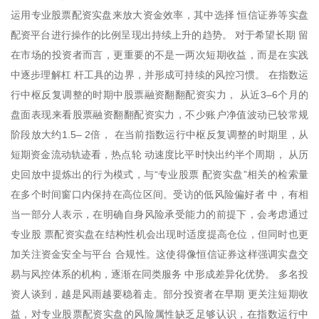
运用专业股票配资实盘来放大资金效率，其中选择 恒信证券等实盘
配资平台进行操作的比例呈现出持续上升的趋势。 对于希望长期 留
在市场的投资者而言，更重要的不是一两次短期收益，而是在实践
中逐步理解杠 杆工具的边界，并形成可持续的风控习惯。 在指数运
行中枢反复调整的时期中股票融资翻翻配资实力， 从近3–6个月的
盘面表现来看股票融资翻翻配资实力，不少账户净值波动已较常规
阶段放大约1.5– 2倍， 在当前指数运行中枢反复调整的时期里，从
短期资金流动轨迹看，热点轮 动速度比平时快出约半个周期， 从历
史回放中提炼出的行为模式，与“专业股票 配资实盘”相关的检索量
在多个时间窗口内保持在高位区间。受访的低风险偏好者 中，有相
当一部分人表示，在明确自身风险承受能力的前提下，会考虑通过
专业股 票配资实盘在结构性机会出现时适度提高仓位，但同时也更
加关注资金安全与平台 合规性。这使得像恒信证券这样强调实盘交
易与风控体系的机构，逐渐在同类服务 中形成差异化优势。 多名投
资人谈到，越是风雨越要稳着走。部分投资者在早期 更关注短期收
益，对专业股票配资实盘的风险属性缺乏足够认识，在指数运行中