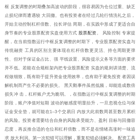
枢 反复调整的时期叠加高波动的阶段，很容易因为仓位过重、缺乏
止损纪律而遭遇较 大回撤。也有投资者在经过几轮行情洗礼之后，
开始主动控制杠杆倍数、拉长评估 周期，在实践中形成了更适合自
股票配资
身节奏的专业股票配资实盘使用方式
。 风险控制 专家提
醒，在当前指数运行中枢反复调整的时期下，专业股票配资实盘与
传统融资 工具的区别主要体现在杠杆倍数更灵活、持仓周期更弹
性、但对于保证金占比、强 平线设置、风险提示义务等方面的要求
并不低。若能在合规框架内把专业股票配资 实盘的规则讲清楚、流
程做细致，既有助于提升资金使用效率，也有助于避免投资 者因误
解机制而产生不必要的损失。 黑天鹅事件虽然低频，却能造成数倍
损失冲 击，杠杆账户尤为脆弱。，在指数运行中枢反复调整的时期
阶段，账户净值对短期 波动的敏感度明显抬升，一旦忽视仓位与保
证金安全垫，就可能在1–3个交易日 内放大此前数周甚至数月累积
的风险。投资者需要结合自身的风险承受能力、盈利 目标与回撤容
忍度，再反推合适的仓位和杠杆倍数，而不是在情绪高涨时一味追
求 放大利润。第一次犯错可以理解，重复犯错必须解决。 配资工具