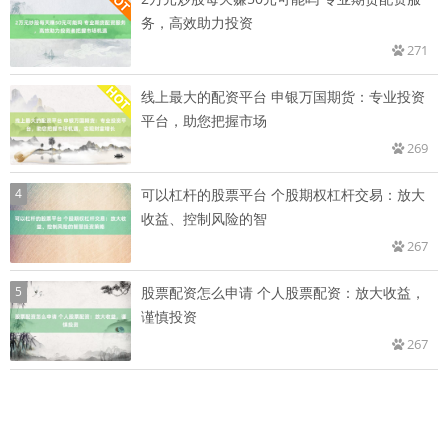
务，高效助力投资
271
线上最大的配资平台 申银万国期货：专业投资
平台，助您把握市场
269
4
可以杠杆的股票平台 个股期权杠杆交易：放大
收益、控制风险的智
267
5
股票配资怎么申请 个人股票配资：放大收益，
谨慎投资
267