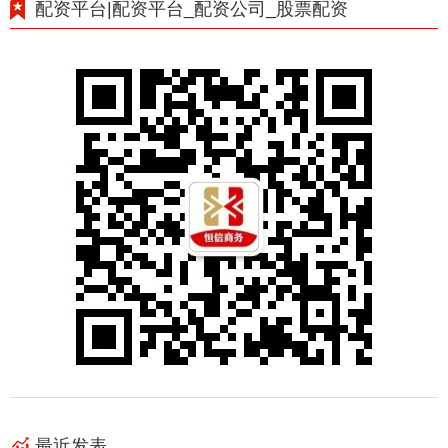
配资平台|配资平台_配资公司_股票配资
最近发表