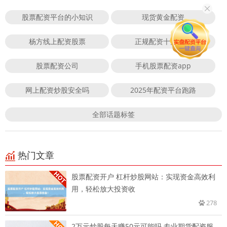
股票配资平台的小知识
现货黄金配资
杨方线上配资股票
正规配资十大排名
股票配资公司
手机股票配资app
网上配资炒股安全吗
2025年配资平台跑路
全部话题标签
热门文章
股票配资开户 杠杆炒股网站：实现资金高效利
用，轻松放大投资收
278
2万元炒股每天赚50元可能吗 专业期货配资服