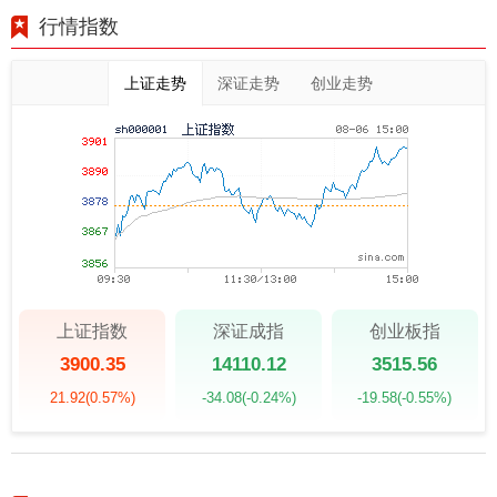
行情指数
上证走势
深证走势
创业走势
上证指数
深证成指
创业板指
3900.35
14110.12
3515.56
21.92
(0.57%)
-34.08
(-0.24%)
-19.58
(-0.55%)