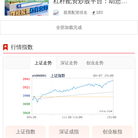
杠杆配资炒股平台：助您轻
松盈利！
股票配资排名
183
全部加载完成
行情指数
上证走势
深证走势
创业走势
上证指数
深证成指
创业板指