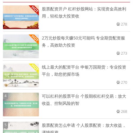
股票配资开户 杠杆炒股网站：实现资金高效利
用，轻松放大投资收
278
2万元炒股每天赚50元可能吗 专业期货配资服
务，高效助力投资
273
线上最大的配资平台 申银万国期货：专业投资
平台，助您把握市场
270
4
可以杠杆的股票平台 个股期权杠杆交易：放大
收益、控制风险的智
268
5
股票配资怎么申请 个人股票配资：放大收益，
谨慎投资