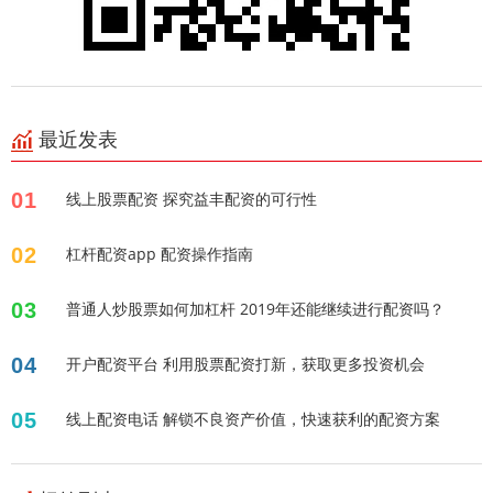
最近发表
01
线上股票配资 探究益丰配资的可行性
02
杠杆配资app 配资操作指南
03
普通人炒股票如何加杠杆 2019年还能继续进行配资吗？
04
开户配资平台 利用股票配资打新，获取更多投资机会
05
线上配资电话 解锁不良资产价值，快速获利的配资方案