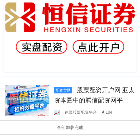
股票配资开户网 亚太
配资官网
资本圈中的腾信配资网平台
交易退出效率评估因果关系
在线股票配资平台
104
识别与辨
全部加载完成