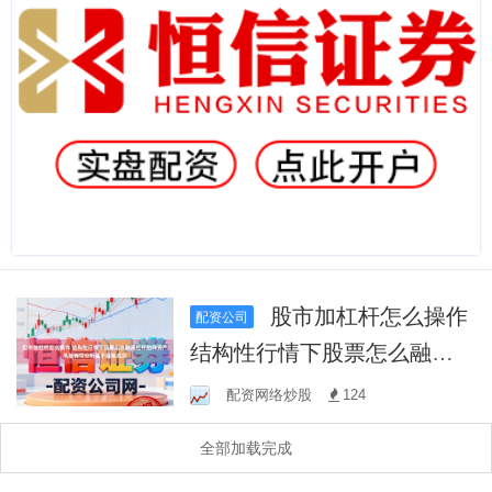
股市加杠杆怎么操作
配资公司
结构性行情下股票怎么融资
杠杆的跨资产风险传导分析
配资网络炒股
124
基于逐笔成交
全部加载完成