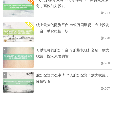
务，高效助力投资
273
线上最大的配资平台 申银万国期货：专业投资
平台，助您把握市场
270
4
可以杠杆的股票平台 个股期权杠杆交易：放大
收益、控制风险的智
268
5
股票配资怎么申请 个人股票配资：放大收益，
谨慎投资
267