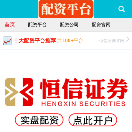
首页
配资平台
配资公司
配资官网
十大配资平台推荐
恒信证券官网
共
100
+平台