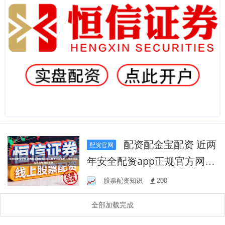
配资配金宝配资 近两
配资官网
年安全配资app正规官方网软
件在海外证券交易市场的资
股票配资知识
200
金使
全部加载完成