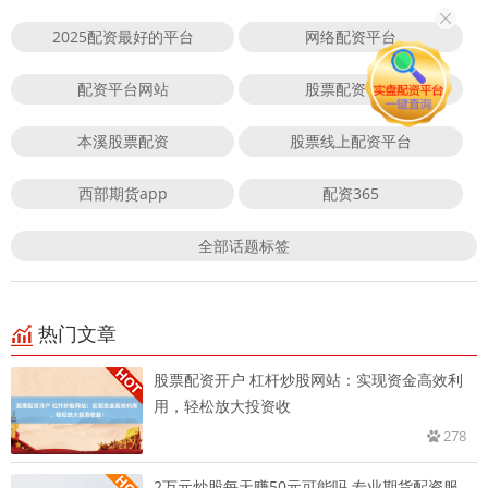
2025配资最好的平台
网络配资平台
配资平台网站
股票配资申请
本溪股票配资
股票线上配资平台
西部期货app
配资365
全部话题标签
热门文章
股票配资开户 杠杆炒股网站：实现资金高效利
用，轻松放大投资收
278
2万元炒股每天赚50元可能吗 专业期货配资服