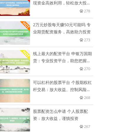
现资金高效利用，轻松放大投资
收
278
2万元炒股每天赚50元可能吗 专
业期货配资服务，高效助力投资
273
线上最大的配资平台 申银万国期
货：专业投资平台，助您把握市
场
270
可以杠杆的股票平台 个股期权杠
杆交易：放大收益、控制风险的
智
268
股票配资怎么申请 个人股票配
资：放大收益，谨慎投资
267