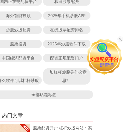
国内正在规配资平台
和田股票配资
海外智能投顾
2025年手机炒股APP
炒股炒股配资
在线股票配资排名
股票投资
2025年炒股软件下载
中国经济配资平台
配资正规配资门户
加杠杆炒股是什么意
什么软件可以杠杆炒股
思?
全部话题标签
热门文章
股票配资开户 杠杆炒股网站：实