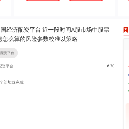
国经济配资平台 近一段时间A股市场中股票
息怎么算的风险参数校准以策略
济配资平台
配资平台
70
全部加载完成