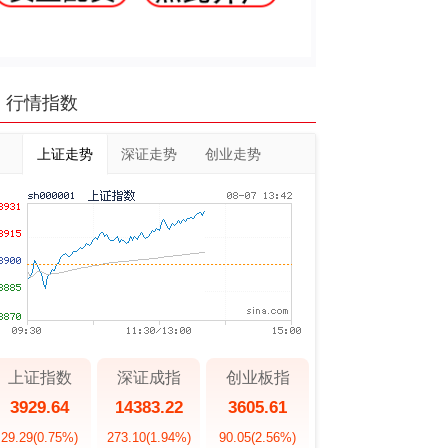
行情指数
上证走势
深证走势
创业走势
上证指数
深证成指
创业板指
3929.64
14383.22
3605.61
29.29
(0.75%)
273.10
(1.94%)
90.05
(2.56%)