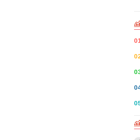
0
0
0
0
0