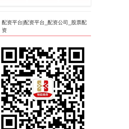
配资平台|配资平台_配资公司_股票配
资